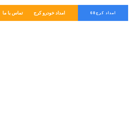
امداد خودرو کرج
تماس با ما
امداد کرج68