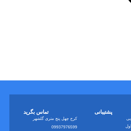
پشتیبانی
تماس بگرید
یی
کرج چهل پنج متری گلشهر
ول
09937976599