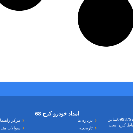
امداد خودرو کرج 68
برای امداد رسانی فوری با شماره موبایل 09937976599تماس
درباره ما
مرکز راهنما
نقاط کرج است.
تاریخچه
سوالات متدا